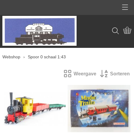
Home
Webshop
Info
***UNDER CONSTRUCTION***
Webshop
›
Spoor 0 schaal 1:43
Contact
LGB G nieuw
Weergave
Sorteren
Mijn account
LGB G gebruikt
Spoor 1 schaal 1:32
Spoor 0 schaal 1:43
Spoor H0 schaal 1:87